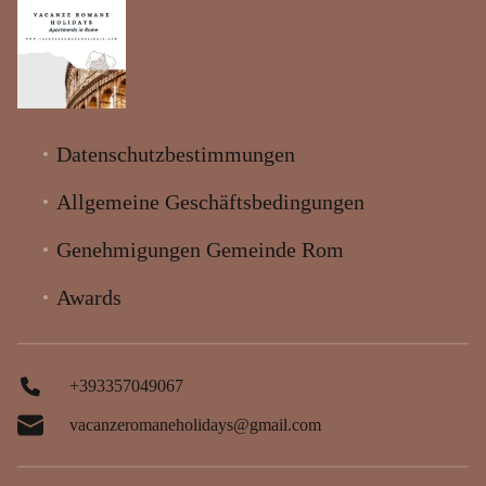
Datenschutzbestimmungen
Allgemeine Geschäftsbedingungen
Genehmigungen Gemeinde Rom
Awards
+393357049067
vacanzeromaneholidays@gmail.com