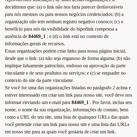
decidirmos que: (a) o link não nos faria parecer desfavoráveis
para nós mesmos ou para nossos negócios credenciados; (b) a
organização não tem nenhum registro negativo conosco; (c) o
benefício para nós da visibilidade do hiperlink compensa a
ausência de
84469_1
; e (d) o link está no contexto de
informações gerais de recursos.
Essas organizações podem criar links para nossa página inicial,
desde que o link: (a) não seja enganoso de forma alguma; (b) não
implique falsamente patrocínio, endosso ou aprovação da parte
vinculante e de seus produtos ou serviços; e (c) se enquadre no
contexto do site da parte vinculante.
Se você for uma das organizações listadas no parágrafo 2 acima e
estiver interessado em criar um link para nosso site, você deve nos
informar enviando um e-mail para
84469_1
. Por favor, inclua seu
nome, o nome da sua organização, informações de contato, bem
como a URL do seu site, uma lista de quaisquer URLs das quais
você pretende criar um link para nosso site e uma lista das URLs
em nosso site para as quais você gostaria de criar um link.