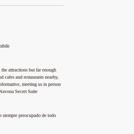
nibile
 the attractions but far enough
od cafes and restaurants nearby,
formative, meeting us in person
 Navona Secret Suite
ión siempre preocupado de todo