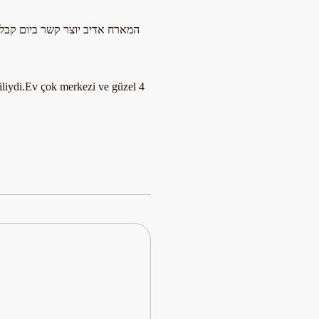
המארח אדיב יוצר קשר ביום קבלת הד
giliydi.Ev çok merkezi ve güzel 4