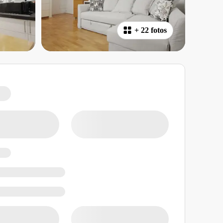
+
22 fotos