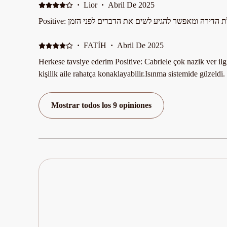
·
Lior
·
Abril De 2025
Positive: ירה ומאפשר להגיע לשים את הדברים לפני הזמן
·
FATİH
·
Abril De 2025
Herkese tavsiye ederim Positive: Cabriele çok nazik ver il
kişilik aile rahatça konaklayabilir.Isınma sistemide güzeldi.
Mostrar todos los 9 opiniones