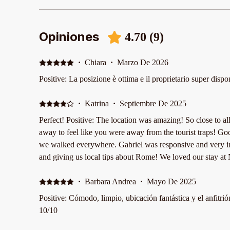
Opiniones
4.70
(
9
)
·
Chiara
·
Marzo De 2026
Positive: La posizione è ottima e il proprietario super dispo
·
Katrina
·
Septiembre De 2025
Perfect! Positive: The location was amazing! So close to all
away to feel like you were away from the tourist traps! Go
we walked everywhere. Gabriel was responsive and very in
and giving us local tips about Rome! We loved our stay at
·
Barbara Andrea
·
Mayo De 2025
Positive: Cómodo, limpio, ubicación fantástica y el anfitr
10/10