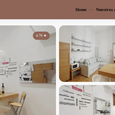
Home
Nuestros
4.70
★