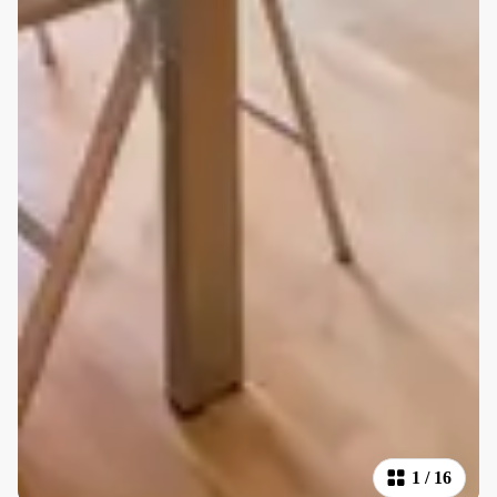
1
/
16