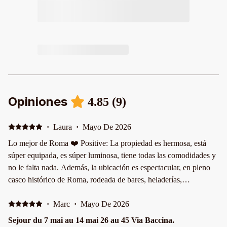
Opiniones
4.85
(
9
)
·
Laura
·
Mayo De 2026
Lo mejor de Roma ❤️ Positive: La propiedad es hermosa, está
súper equipada, es súper luminosa, tiene todas las comodidades y
no le falta nada. Además, la ubicación es espectacular, en pleno
casco histórico de Roma, rodeada de bares, heladerías,
restaurantes y cafés, a solo cuatro cuadras del coliseo, a tres de
Piazza Venecia, a seis de Santa María la mayor. Sumado a toda
·
Marc
·
Mayo De 2026
esta maravilla, el anfitrión es súper amable y está atento a todo,
Sejour du 7 mai au 14 mai 26 au 45 Via Baccina.