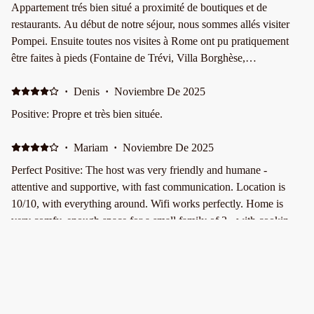
gracias Gabrielle por tan hermosa estadía. Volveré sin dudar!
Appartement trés bien situé a proximité de boutiques et de
restaurants. Au début de notre séjour, nous sommes allés visiter
Pompei. Ensuite toutes nos visites à Rome ont pu pratiquement
être faites à pieds (Fontaine de Trévi, Villa Borghèse,
Collosseum, Panthénon, jardin des Roses, Chateau Castel Sant'
Angelo) etc. La station de métro Cavour est à 5 minutes de
·
Denis
·
Noviembre De 2025
l'appartement. Nous avons utilisé le métro pour nous rendre au
Positive: Propre et très bien située.
Vatican avec la visite Basilique Saint Pierre le premier jour et
visite du Musée et Chapelle Sixtine le lendemain. Un seul regret,
·
Mariam
·
Noviembre De 2025
pas de guides et explications en Français lors des différentes
Perfect Positive: The host was very friendly and humane -
visites. Tout ces lieux visités sont extraordinairement beaux. Nous
attentive and supportive, with fast communication. Location is
avons été surpris par la foule nombreuse dans toutes les rues et les
10/10, with everything around. Wifi works perfectly. Home is
lieux visités. Pour conclure, nous avons très bien été accueilli .
very comfy, enough space for a small family of 3 - with cooking
Merci Gabrièle.
facilities, comfortable enough to prepare some food for the kid.
Would definitely stay there the next time.
·
Tulio
·
Julio De 2025
Positive: Location, space and accessibility from the host
Negative: The sheets looks old and not we’re not soft